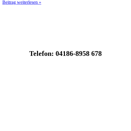
Lizenzfreie
Beitrag weiterlesen »
Bilder
kostenlos
kommerzielle
Nutzung
–
Fotos
ohne
Einschränkungen
Telefon: 0
4186-8958 678