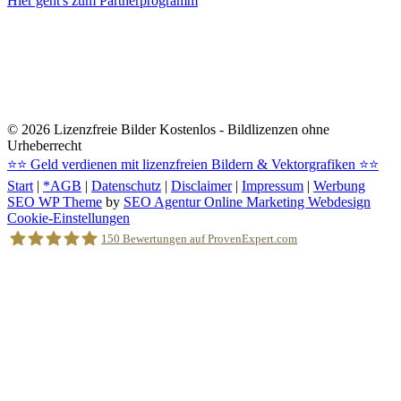
Hier geht's zum Partnerprogramm
© 2026
Lizenzfreie Bilder Kostenlos - Bildlizenzen ohne
Urheberrecht
⭐⭐
Geld verdienen mit lizenzfreien Bildern & Vektorgrafiken
⭐⭐
Start
|
*AGB
|
Datenschutz
|
Disclaimer
|
Impressum
|
Werbung
SEO WP Theme
by
SEO Agentur Online Marketing Webdesign
Nach
Cookie-Einstellungen
oben
150
Bewertungen auf ProvenExpert.com
scrollen
Holger Korsten