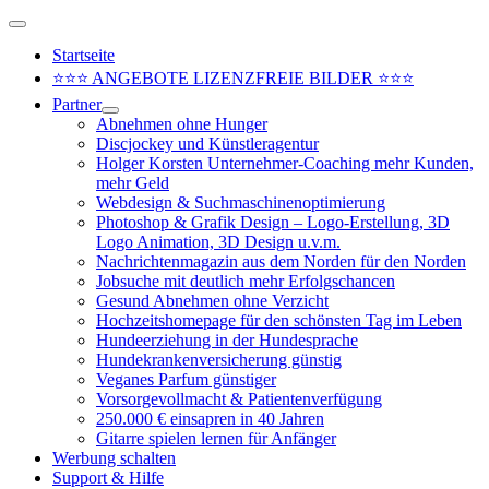
Zum
Above
Inhalt
Header
Startseite
springen
⭐⭐⭐ ANGEBOTE LIZENZFREIE BILDER ⭐⭐⭐
Partner
Abnehmen ohne Hunger
Discjockey und Künstleragentur
Holger Korsten Unternehmer-Coaching mehr Kunden,
mehr Geld
Webdesign & Suchmaschinenoptimierung
Photoshop & Grafik Design – Logo-Erstellung, 3D
Logo Animation, 3D Design u.v.m.
Nachrichtenmagazin aus dem Norden für den Norden
Jobsuche mit deutlich mehr Erfolgschancen
Gesund Abnehmen ohne Verzicht
Hochzeitshomepage für den schönsten Tag im Leben
Hundeerziehung in der Hundesprache
Hundekrankenversicherung günstig
Veganes Parfum günstiger
Vorsorgevollmacht & Patientenverfügung
250.000 € einsapren in 40 Jahren
Gitarre spielen lernen für Anfänger
Werbung schalten
Support & Hilfe