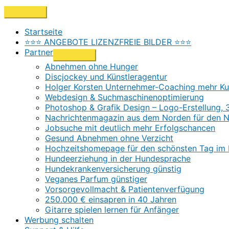
Zum
Above
Inhalt
Header
springen
Startseite
⭐⭐⭐ ANGEBOTE LIZENZFREIE BILDER ⭐⭐⭐
Partner
Abnehmen ohne Hunger
Discjockey und Künstleragentur
Holger Korsten Unternehmer-Coaching mehr Ku
Webdesign & Suchmaschinenoptimierung
Photoshop & Grafik Design – Logo-Erstellung, 
Nachrichtenmagazin aus dem Norden für den 
Jobsuche mit deutlich mehr Erfolgschancen
Gesund Abnehmen ohne Verzicht
Hochzeitshomepage für den schönsten Tag im
Hundeerziehung in der Hundesprache
Hundekrankenversicherung günstig
Veganes Parfum günstiger
Vorsorgevollmacht & Patientenverfügung
250.000 € einsapren in 40 Jahren
Gitarre spielen lernen für Anfänger
Werbung schalten