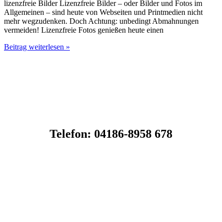
lizenzfreie Bilder Lizenzfreie Bilder – oder Bilder und Fotos im
Allgemeinen – sind heute von Webseiten und Printmedien nicht
mehr wegzudenken. Doch Achtung: unbedingt Abmahnungen
vermeiden! Lizenzfreie Fotos genießen heute einen
Lizenzfreie
Beitrag weiterlesen »
Bilder
–
Was
Sie
beachten
sollten,
um
Abmahnungen
zu
Telefon: 0
4186-8958 678
vermeiden