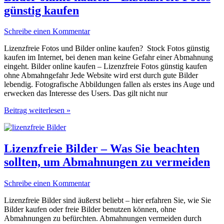
Lizenzfreie
günstig kaufen
Fotos
für
die
Schreibe einen Kommentar
Homepage
Lizenzfreie Fotos und Bilder online kaufen? Stock Fotos günstig
kaufen im Internet, bei denen man keine Gefahr einer Abmahnung
eingeht. Bilder online kaufen – Lizenzfreie Fotos günstig kaufen
ohne Abmahngefahr Jede Website wird erst durch gute Bilder
lebendig. Fotografische Abbildungen fallen als erstes ins Auge und
erwecken das Interesse des Users. Das gilt nicht nur
Bilder
Beitrag weiterlesen »
online
kaufen
–
Lizenzfreie
Lizenzfreie Bilder – Was Sie beachten
Fotos
sollten, um Abmahnungen zu vermeiden
günstig
kaufen
Schreibe einen Kommentar
Lizenzfreie Bilder sind äußerst beliebt – hier erfahren Sie, wie Sie
Bilder kaufen oder freie Bilder benutzen können, ohne
Abmahnungen zu befürchten. Abmahnungen vermeiden durch