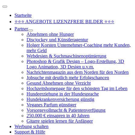
Zum
Above
Inhalt
Header
Startseite
springen
⭐⭐⭐ ANGEBOTE LIZENZFREIE BILDER ⭐⭐⭐
Partner
Abnehmen ohne Hunger
Discjockey und Künstleragentur
Holger Korsten Unternehmer-Coaching mehr Kunden,
mehr Geld
Webdesign & Suchmaschinenoptimierung
Photoshop & Grafik Design – Logo-Erstellung, 3D
Logo Animation, 3D Design u.v.m.
Nachrichtenmagazin aus dem Norden für den Norden
Jobsuche mit deutlich mehr Erfolgschancen
Gesund Abnehmen ohne Verzicht
Hochzeitshomepage für den schönsten Tag im Leben
Hundeerziehung in der Hundesprache
Hundekrankenversicherung günstig
Veganes Parfum günstiger
Vorsorgevollmacht & Patientenverfügung
250.000 € einsapren in 40 Jahren
Gitarre spielen lernen für Anfänger
Werbung schalten
Support & Hilfe