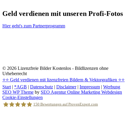
Geld verdienen mit unseren Profi-Fotos
Hier geht's zum Partnerprogramm
© 2026
Lizenzfreie Bilder Kostenlos - Bildlizenzen ohne
Urheberrecht
⭐⭐
Geld verdienen mit lizenzfreien Bildern & Vektorgrafiken
⭐⭐
Start
|
*AGB
|
Datenschutz
|
Disclaimer
|
Impressum
|
Werbung
SEO WP Theme
by
SEO Agentur Online Marketing Webdesign
Nach
Cookie-Einstellungen
oben
150
Bewertungen auf ProvenExpert.com
scrollen
Holger Korsten