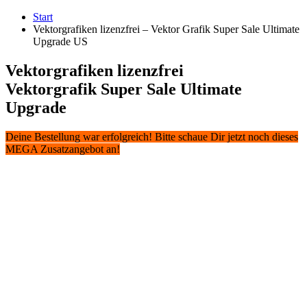
Zum
Start
Inhalt
Vektorgrafiken lizenzfrei – Vektor Grafik Super Sale Ultimate
springen
Upgrade US
Vektorgrafiken lizenzfrei
Vektorgrafik Super Sale Ultimate
Upgrade
Deine Bestellung war erfolgreich! Bitte schaue Dir jetzt noch dieses
MEGA Zusatzangebot an!