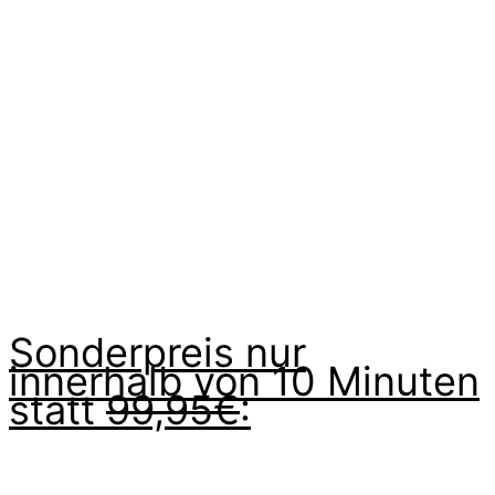
Sonderpreis nur
innerhalb von 10 Minuten
statt
99,95€
: