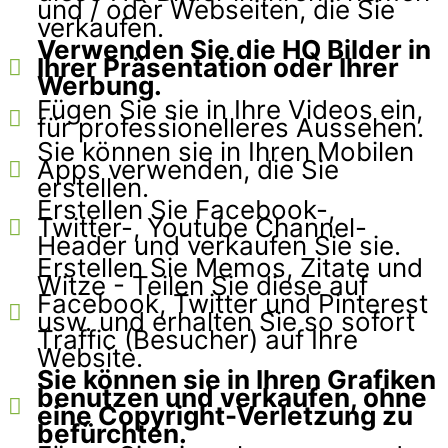
und / oder Webseiten, die Sie
verkaufen.
Verwenden Sie die HQ Bilder in
Ihrer Präsentation oder Ihrer
Werbung.
Fügen Sie sie in Ihre Videos ein,
für professionelleres Aussehen.
Sie können sie in Ihren Mobilen
Apps verwenden, die Sie
erstellen.
Erstellen Sie Facebook-,
Twitter-, Youtube Channel-
Header und verkaufen Sie sie.
Erstellen Sie Memos, Zitate und
Witze - Teilen Sie diese auf
Facebook, Twitter und Pinterest
usw. und erhalten Sie so sofort
Traffic (Besucher) auf Ihre
Website.
Sie können sie in Ihren Grafiken
benutzen und verkaufen, ohne
eine Copyright-Verletzung zu
befürchten.