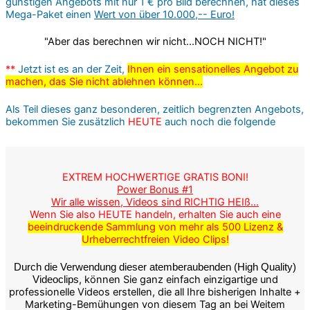
günstigen Angebots mit nur 1 € pro Bild berechnen, hat dieses
Mega-Paket einen
Wert von über 10.000,-- Euro!
"Aber das berechnen wir nicht...NOCH NICHT!"
**
Jetzt ist es an der Zeit,
Ihnen ein sensationelles Angebot zu
machen, das Sie nicht ablehnen können...
Als Teil dieses ganz besonderen, zeitlich begrenzten Angebots,
bekommen Sie zusätzlich
HEUTE
auch noch die folgende
EXTREM HOCHWERTIGE GRATIS BONI!
Power Bonus #1
Wir alle wissen, Videos sind RICHTIG HEIß...
Wenn Sie also HEUTE handeln, erhalten Sie auch eine
beeindruckende Sammlung von mehr als 500 Lizenz &
Urheberrechtfreien Video Clips!
Durch die Verwendung dieser atemberaubenden (High Quality)
, können Sie ganz einfach einzigartige und
Videoclips
professionelle Videos erstellen, die all Ihre bisherigen Inhalte +
Marketing-Bemühungen von diesem Tag an bei Weitem