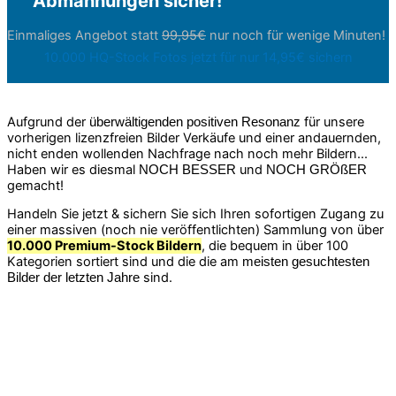
Abmahnungen sicher!
Einmaliges Angebot statt
99,95€
nur noch für wenige Minuten!
10.000 HQ-Stock Fotos jetzt für nur 14,95€ sichern
Aufgrund der
für unsere
überwältigenden positiven Resonanz
vorherigen lizenzfreien Bilder Verkäufe und einer andauernden,
nicht enden wollenden Nachfrage nach noch mehr Bildern...
Haben wir es diesmal
und
NOCH BESSER
NOCH GRÖßER
gemacht!
Handeln Sie jetzt & sichern Sie sich Ihren sofortigen Zugang zu
einer massiven (noch nie veröffentlichten) Sammlung von über
10.000 Premium-Stock Bildern
, die bequem in über 100
Kategorien sortiert sind und die die am
meisten gesuchtesten
sind.
Bilder der letzten Jahre